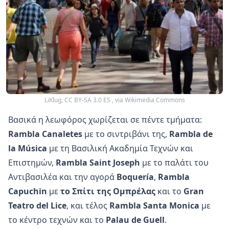
LiKlug, CC BY-SA 3.0 ES
, via Wikimedia Commons
Βασικά η λεωφόρος χωρίζεται σε πέντε τμήματα:
Rambla Canaletes
με το σιντριβάνι της,
Rambla de
la Música
με τη Βασιλική Ακαδημία Τεχνών και
Επιστημών,
Rambla Saint Joseph
με το παλάτι του
Αντιβασιλέα και την αγορά
Boquería
,
Rambla
Capuchin
με
το Σπίτι της Ομπρέλας
και το
Gran
Teatro del Lice
, και τέλος
Rambla Santa Monica
με
το κέντρο τεχνών και το
Palau de Guell
.