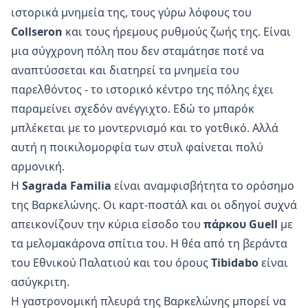
ιστορικά μνημεία της, τους γύρω λόφους του
Collseron
και τους ήρεμους ρυθμούς ζωής της. Είναι
μια σύγχρονη πόλη που δεν σταμάτησε ποτέ να
αναπτύσσεται και διατηρεί τα μνημεία του
παρελθόντος - το ιστορικό κέντρο της πόλης έχει
παραμείνει σχεδόν ανέγγιχτο. Εδώ το μπαρόκ
μπλέκεται με το μοντερνισμό και το γοτθικό. Αλλά
αυτή η ποικιλομορφία των στυλ φαίνεται πολύ
αρμονική.
Η
Sagrada Familia
είναι αναμφισβήτητα το ορόσημο
της Βαρκελώνης. Οι καρτ-ποστάλ και οι οδηγοί συχνά
απεικονίζουν την κύρια είσοδο του
πάρκου Guell
με
τα μελομακάρονα σπίτια του. Η θέα από τη βεράντα
του Εθνικού Παλατιού και του όρους
Tibidabo
είναι
ασύγκριτη.
Η γαστρονομική πλευρά της Βαρκελώνης μπορεί να