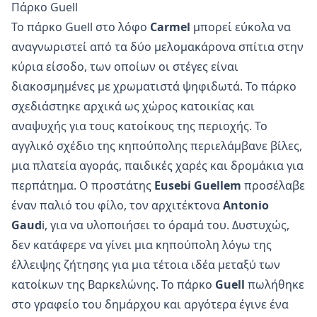
Πάρκο Guell
Το πάρκο Guell στο λόφο
Carmel
μπορεί εύκολα να
αναγνωριστεί από τα δύο μελομακάρονα σπίτια στην
κύρια είσοδο, των οποίων οι στέγες είναι
διακοσμημένες με χρωματιστά ψηφιδωτά. Το πάρκο
σχεδιάστηκε αρχικά ως χώρος κατοικίας και
αναψυχής για τους κατοίκους της περιοχής. Το
αγγλικό σχέδιο της κηπούπολης περιελάμβανε βίλες,
μια πλατεία αγοράς, παιδικές χαρές και δρομάκια για
περπάτημα. Ο προστάτης
Eusebi Guellem
προσέλαβε
έναν παλιό του φίλο, τον αρχιτέκτονα
Antonio
Gaud
i, για να υλοποιήσει το όραμά του. Δυστυχώς,
δεν κατάφερε να γίνει μια κηπούπολη λόγω της
έλλειψης ζήτησης για μια τέτοια ιδέα μεταξύ των
κατοίκων της Βαρκελώνης. Το πάρκο
Guell
πωλήθηκε
στο γραφείο του δημάρχου και αργότερα έγινε ένα