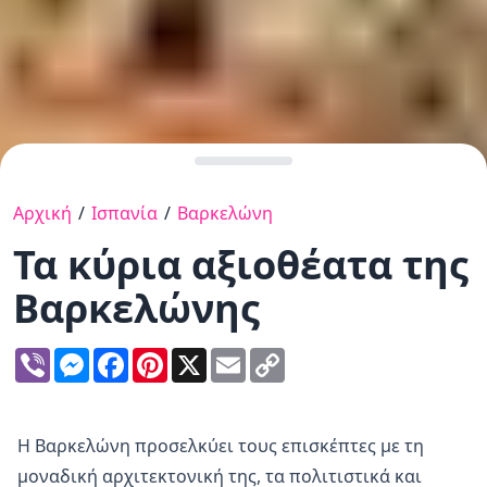
Αρχική
/
Ισπανία
/
Βαρκελώνη
Τα κύρια αξιοθέατα της
Βαρκελώνης
Viber
Messenger
Facebook
Pinterest
X
Email
Copy
Link
Η Βαρκελώνη προσελκύει τους επισκέπτες με τη
μοναδική αρχιτεκτονική της, τα πολιτιστικά και