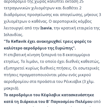
αεροδρόμιο της χώρας καλύπτει έκταση 25
τετραγωνικών χιλιομέτρων και διαθέτει 2
διαδρόμους προσγείωσης και απογείωσης, μήκους 3
χιλιομέτρων ο καθένας. Ο αεροπορικός κόμβος
λειτουργεί από την
Isavia
, την κρατική εταιρεία της
Ισλανδίας.
"Το Keflavik έχει ανακηρυχθεί τρεις φορές το
καλύτερο αεροδρόμιο της Ευρώπης".
Η επιβατική κίνηση ξεπερνά τα 8 εκατομμύρια
ετησίως. Το λιμάνι, το οποίο έχει διεθνές καθεστώς,
εξυπηρετεί κυρίως διεθνείς πτήσεις. Οι εσωτερικές
πτήσεις πραγματοποιούνται μέσω ενός μικρού
αεροδρομίου στα προάστια του Ρέικιαβικ (3 χλμ.
μακριά).
Το αεροδρόμιο του Κέφλαβικ κατασκευάστηκε
κατά τη διάρκεια του Β' Παγκοσμίου Πολέμου
από