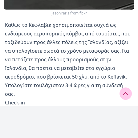
JasonParis from fickr
Καθώς το Κέφλαβικ χρησιμοποιείται συχνά ως
ενδιάμεσος αεροπορικός κόμβος από τουρίστες που
ταξιδεύουν προς άλλες πόλεις της Ισλανδίας, αξίζει
να υπολογίσετε σωστά το χρόνο μεταφοράς σας. Για
να πετάξετε προς άλλους προορισμούς στην
Ισλανδία, θα πρέπει να μεταβείτε στο εγχώριο
αεροδρόμιο, που βρίσκεται 50 χλμ. από το Keflavik.
Υπολογίστε τουλάχιστον 3-4 ώρες για τη σύνδεσή
σας.
Check-in
Το κτίριο του σταθμού επιβατών είναι αρκετά μικρό
και δεν χρειάζεται να φτάσετε 3-4 ώρες νωρίτερα. Το
check-in για τις πτήσεις ξεκινά 2 έως 2,5 ώρες πριν
από την αναχώρηση. Είναι δυνατό να κάνετε check in