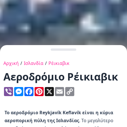
Αρχική
/
Ισλανδία
/
Ρέικιαβικ
Αεροδρόμιο Ρέικιαβικ
Viber
Messenger
Facebook
Pinterest
X
Email
Copy
Link
Το αεροδρόμιο Reykjavík Keflavík
είναι η κύρια
αεροπορική πύλη της Ισλανδίας
. Το μεγαλύτερο