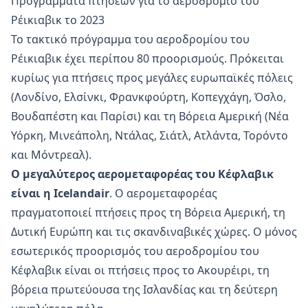
Προγράμματα πτήσεων για το αεροδρόμιο του
Ρέικιαβικ το 2023
Το τακτικό πρόγραμμα του αεροδρομίου του
Ρέικιαβικ έχει περίπου 80 προορισμούς. Πρόκειται
κυρίως για πτήσεις προς μεγάλες ευρωπαϊκές πόλεις
(Λονδίνο, Ελσίνκι, Φρανκφούρτη, Κοπεγχάγη, Όσλο,
Βουδαπέστη και Παρίσι) και τη Βόρεια Αμερική (Νέα
Υόρκη, Μινεάπολη, Ντάλας, Σιάτλ, Ατλάντα, Τορόντο
και Μόντρεαλ).
Ο μεγαλύτερος αερομεταφορέας του Κέφλαβικ
είναι η Icelandair
. Ο αερομεταφορέας
πραγματοποιεί πτήσεις προς τη Βόρεια Αμερική, τη
Δυτική Ευρώπη και τις σκανδιναβικές χώρες. Ο μόνος
εσωτερικός προορισμός του αεροδρομίου του
Κέφλαβικ είναι οι πτήσεις προς το Ακουρέιρι, τη
βόρεια πρωτεύουσα της Ισλανδίας και τη δεύτερη