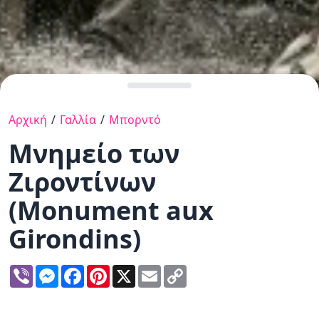
Αρχική
/
Γαλλία
/
Μπορντό
Μνημείο των
Ζιροντίνων
(Monument aux
Girondins)
Viber
Messenger
Facebook
Pinterest
X
Email
Copy
Link