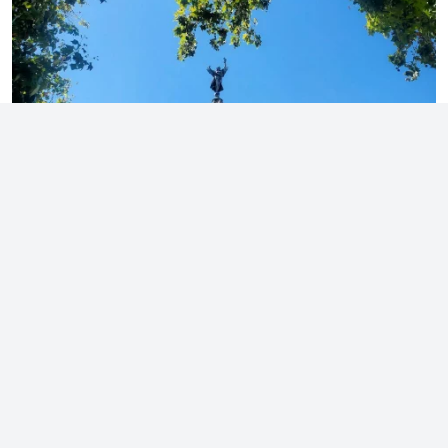
Photo by Dany B.: https://www.pexels.com/photo/the-monument-aux-
girondins-13365478/
Το ίδιο το μνημείο είναι μια κρήνη, στη μέση της