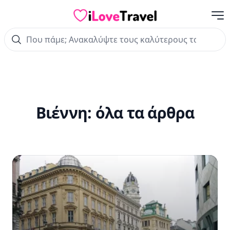
Με
iLoveTravel
Βιέννη:
όλα τα άρθρα