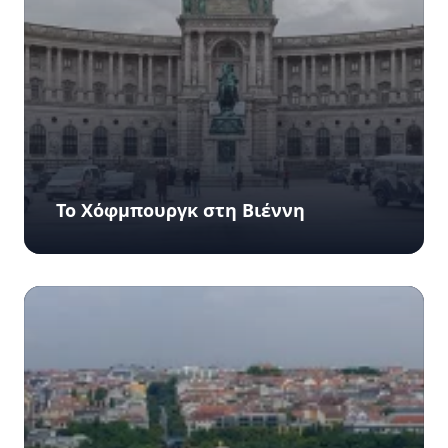
Το Χόφμπουργκ στη Βιέννη