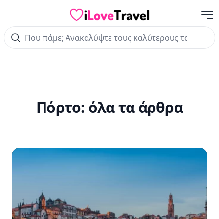
Με
iLoveTravel
Πόρτο:
όλα τα άρθρα