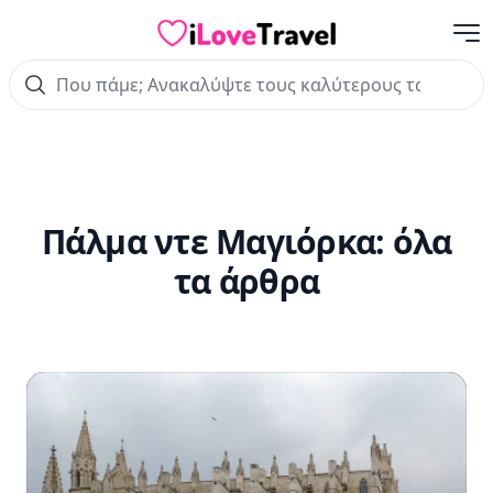
Με
iLoveTravel
Πάλμα ντε Μαγιόρκα:
όλα
τα άρθρα