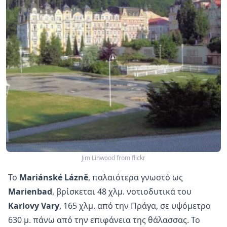
Jim Linwood from flickr
Το
Mariánské Lázně
, παλαιότερα γνωστό ως
Marienbad
, βρίσκεται 48 χλμ. νοτιοδυτικά του
Karlovy
Vary
, 165 χλμ. από την Πράγα, σε υψόμετρο
630 μ. πάνω από την επιφάνεια της θάλασσας. Το