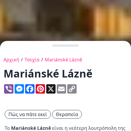
Αρχική
/
Τσεχία
/
Mariánské Lázně
Mariánské Lázně
Viber
Messenger
Facebook
Pinterest
X
Email
Copy
Link
Πώς να πάτε εκεί
Θεραπεία
Το
Mariánské Lázně
είναι η νεότερη λουτρόπολη της