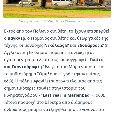
Georg Denda, CC BY-SA 3.0
, via Wikimedia Commons
Εκτός από τον Πολωνό συνθέτη, το έχουν επισκεφθεί
ο
Βάγκνερ
, ο Γερμανός συνθέτης και θεωρητικός της
τέχνης, οι μονάρχες
Νικόλαος
Β'
και
Εδουάρδος Ζ'
(η
Αγγλικανική Εκκλησία, παρεμπιπτόντως, ήταν
αγαπημένη του τελευταίου), οι συγγραφείς
Γκαίτε
και Γκοντσάρο
φ (η "Ελεγεία του Μάριενμπαντ" και
το μυθιστόρημα "Ομπλόμοφ" γράφτηκαν επίσης
εδώ). Η πόλη εμφανίζεται στον τίτλο μιας από τις
σημαντικότερες ταινίες στην ιστορία του
κινηματογράφου - "
Last Year in Marienbad
" (1960).
Τέτοια προσοχή στο θέρετρο από διάσημους
ανθρώπους μπορεί να εξηγηθεί από το γεγονός ότι