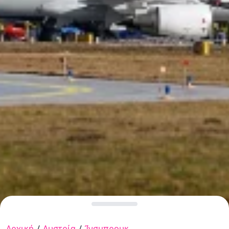
Αρχική
/
Αυστρία
/
Ίνσμπρουκ